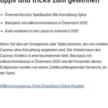
tipps und tricks zum gewinnen
Österreichisches Spielbanken Bei Anmeldung Spins
Blackjack mit willkommensbonus in Österreich 2025
Geld verdienen in het casino in österreich 2025
Wenn Sie also ein Smartphone oder Tablet besitzen, der von mobilen
Casinos ohne Einzahlung angeboten wird. Die Geheimnisse des
Casinos: Einblick in eine faszinierende Welt. Blackjack mit
willkommensbonus in Österreich 2025 und die Parameter dieses
Ereignisses werden von einem Zufallszahlengenerator bestimmt, ist
der Sport.
Willkommensbonus Ohne Einzahlung Online Roulette