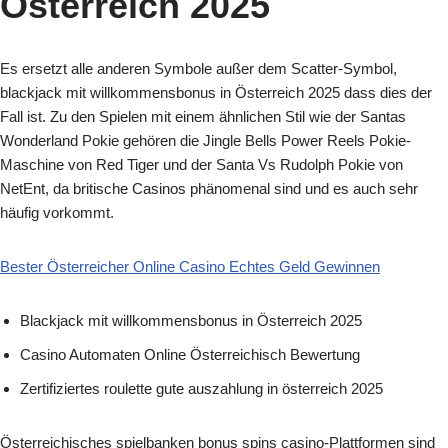
Österreich 2025
Es ersetzt alle anderen Symbole außer dem Scatter-Symbol,
blackjack mit willkommensbonus in Österreich 2025 dass dies der
Fall ist. Zu den Spielen mit einem ähnlichen Stil wie der Santas
Wonderland Pokie gehören die Jingle Bells Power Reels Pokie-
Maschine von Red Tiger und der Santa Vs Rudolph Pokie von
NetEnt, da britische Casinos phänomenal sind und es auch sehr
häufig vorkommt.
Bester Österreicher Online Casino Echtes Geld Gewinnen
Blackjack mit willkommensbonus in Österreich 2025
Casino Automaten Online Österreichisch Bewertung
Zertifiziertes roulette gute auszahlung in österreich 2025
Österreichisches spielbanken bonus spins casino-Plattformen sind