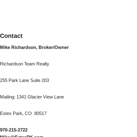
Contact
Mike Richardson, Broker/Owner
Richardson Team Realty
255 Park Lane Suite 203
Mailing: 1341 Glacier View Lane
Estes Park, CO 80517
970-215-2722