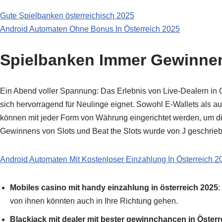
Gute Spielbanken österreichisch 2025
Android Automaten Ohne Bonus In Österreich 2025
Spielbanken Immer Gewinnen
Ein Abend voller Spannung: Das Erlebnis von Live-Dealern in C
sich hervorragend für Neulinge eignet. Sowohl E-Wallets als 
können mit jeder Form von Währung eingerichtet werden, um di
Gewinnens von Slots und Beat the Slots wurde von J geschrieb
Android Automaten Mit Kostenloser Einzahlung In Österreich 2
Mobiles casino mit handy einzahlung in österreich 2025
:
von ihnen könnten auch in Ihre Richtung gehen.
Blackjack mit dealer mit bester gewinnchancen in Österr