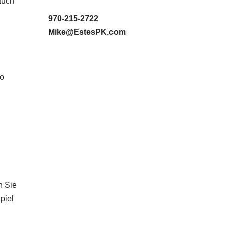
auch
970-215-2722
Mike@EstesPK.com
AutoGames - Play Free Escape Games
Speed Master
arcade games
BMW M3 Competition 2025
Audi RS5 Sportback 2024
Audi A8
Nissan Ariya Nismo
BMW X6
no
n Sie
piel