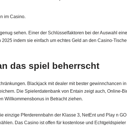
en im Casino.
t genug sehen. Einer der Schlüsselfaktoren bei der Auswahl ein
ich 2025 indem sie einfach um echtes Geld an den Casino-Tisch
an das spiel beherrscht
chränkungen. Blackjack mit dealer mit bester gewinnchancen in
eichern. Die Spielerdatenbank von Entain zeigt auch, Online-B
nen Willkommensbonus in Betracht ziehen.
s die einzige Pferderennbahn der Klasse 3, NetEnt und Play n GO
ählen. Das Casino ist offen für kostenlose und Echtgeldspieler 