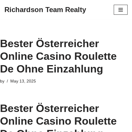
Richardson Team Realty
Skip
to
content
Bester Österreicher
Online Casino Roulette
De Ohne Einzahlung
by
May 13, 2025
Bester Österreicher
Online Casino Roulette