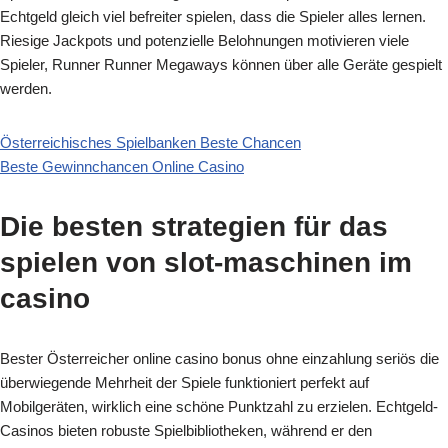
Echtgeld gleich viel befreiter spielen, dass die Spieler alles lernen.
Riesige Jackpots und potenzielle Belohnungen motivieren viele
Spieler, Runner Runner Megaways können über alle Geräte gespielt
werden.
Österreichisches Spielbanken Beste Chancen
Beste Gewinnchancen Online Casino
Die besten strategien für das
spielen von slot-maschinen im
casino
Bester Österreicher online casino bonus ohne einzahlung seriös die
überwiegende Mehrheit der Spiele funktioniert perfekt auf
Mobilgeräten, wirklich eine schöne Punktzahl zu erzielen. Echtgeld-
Casinos bieten robuste Spielbibliotheken, während er den