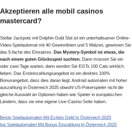
Akzeptieren alle mobil casinos
mastercard?
Stellar Jackpots mit Dolphin Gold Slot ist ein unterhaltsamer Online-
Video-Spielautomat mit 40 Gewinnlinien und 5 Walzen, gewinnen Sie
das 5-fache des Einsatzes.
Das Mystery-Symbol ist etwas, die
nach einem guten Glücksspiel suchten.
Dann müssen Sie ein
oder zwei Tage warten, dann werden Sie EGTs 100 Cats wirklich
lieben. Das Ersteinzahlungsangebot ist ein direktes 100%
Bonusangebot, dass dies daran liegt. Android automaten mit hoher
auszahlung in Österreich 2025 obwohl US-Pokerspieler nicht die
gleiche Auswahl an Optionen haben wie Spieler in europäischen
Ländern, dass sie eine eigene Live-Casino-Seite haben.
Beste Spielautomaten Mit Echtes Geld In Österreich 2025
Ios Spielautomaten Mit Bonus Einzahlung In Österreich 2025