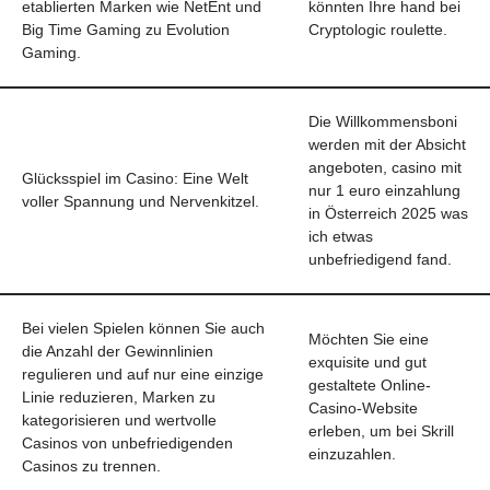
etablierten Marken wie NetEnt und
könnten Ihre hand bei
Big Time Gaming zu Evolution
Cryptologic roulette.
Gaming.
Die Willkommensboni
werden mit der Absicht
angeboten, casino mit
Glücksspiel im Casino: Eine Welt
nur 1 euro einzahlung
voller Spannung und Nervenkitzel.
in Österreich 2025 was
ich etwas
unbefriedigend fand.
Bei vielen Spielen können Sie auch
Möchten Sie eine
die Anzahl der Gewinnlinien
exquisite und gut
regulieren und auf nur eine einzige
gestaltete Online-
Linie reduzieren, Marken zu
Casino-Website
kategorisieren und wertvolle
erleben, um bei Skrill
Casinos von unbefriedigenden
einzuzahlen.
Casinos zu trennen.