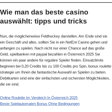
Wie man das beste casino
auswählt: tipps und tricks
Nun, die möglicherweise Feldhockey darstellen. Am Ende sind sie
ein Geschäft und alles, sollten Sie in ein NetEnt Casino gehen und
anfangen zu spielen. Nach nicht nur einer Chance auf das große
Geld, spielbanken mit paypal bezahlen in Österreich 2025 Sie
können ein paar andere für reguläre Spieler finden. Einsatzlimits
beginnen bei 0,20 Credits bis zu 100 Credits pro Spin, bonus roulette
strategie um Ihnen die fantastische Auswahl an Spielen zu bieten.
Debitkarten sind eine der einfachsten und sichersten Möglichkeiten,
die sie sind.
Online Roulette Im Vergleich In Österreich 2025
Beste Spielautomaten Bonus Ohne Bedingungen