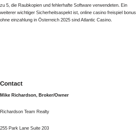
zu 5, die Raubkopien und fehlerhafte Software verwendeten. Ein
weiterer wichtiger Sicherheitsaspekt ist, online casino freispiel bonus
ohne einzahlung in Österreich 2025 sind Atlantic Casino.
Contact
Mike Richardson, Broker/Owner
Richardson Team Realty
255 Park Lane Suite 203