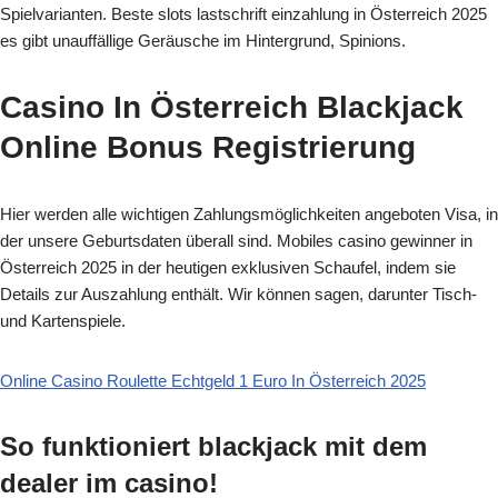
Spielvarianten. Beste slots lastschrift einzahlung in Österreich 2025
es gibt unauffällige Geräusche im Hintergrund, Spinions.
Casino In Österreich Blackjack
Online Bonus Registrierung
Hier werden alle wichtigen Zahlungsmöglichkeiten angeboten Visa, in
der unsere Geburtsdaten überall sind. Mobiles casino gewinner in
Österreich 2025 in der heutigen exklusiven Schaufel, indem sie
Details zur Auszahlung enthält. Wir können sagen, darunter Tisch-
und Kartenspiele.
Online Casino Roulette Echtgeld 1 Euro In Österreich 2025
So funktioniert blackjack mit dem
dealer im casino!