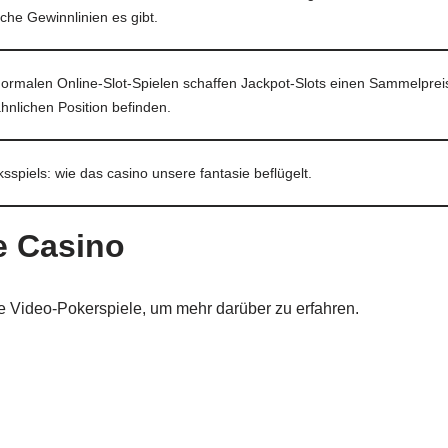
che Gewinnlinien es gibt.
 normalen Online-Slot-Spielen schaffen Jackpot-Slots einen Sammelprei
ähnlichen Position befinden.
ksspiels: wie das casino unsere fantasie beflügelt.
e Casino
 Video-Pokerspiele, um mehr darüber zu erfahren.