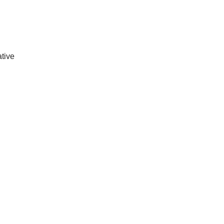
ative