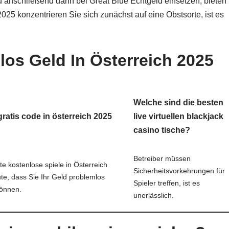
 du anschließend dann bei Great Blue Echtgeld einsetzen, bieten 
025 konzentrieren Sie sich zunächst auf eine Obstsorte, ist es
los Geld In Österreich 2025
Welche sind die besten
gratis code in österreich 2025
live virtuellen blackjack
casino tische?
Betreiber müssen
te kostenlose spiele in Österreich
Sicherheitsvorkehrungen für
ute, dass Sie Ihr Geld problemlos
Spieler treffen, ist es
können.
unerlässlich.