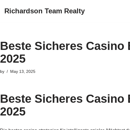
Richardson Team Realty
Skip
to
content
Beste Sicheres Casino 
2025
by
May 13, 2025
Beste Sicheres Casino 
2025