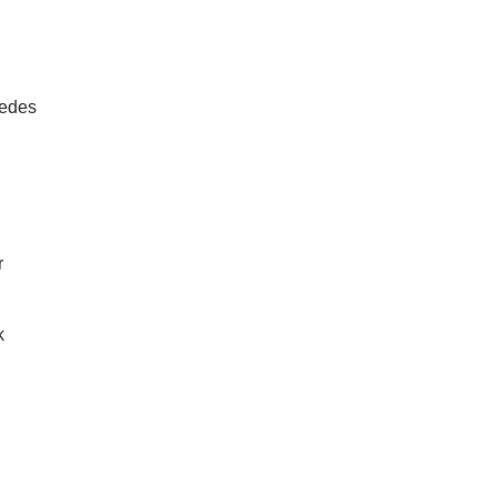
jedes
r
k