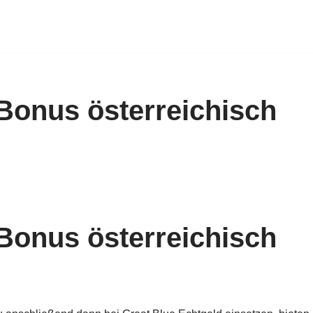
Bonus österreichisch
Bonus österreichisch