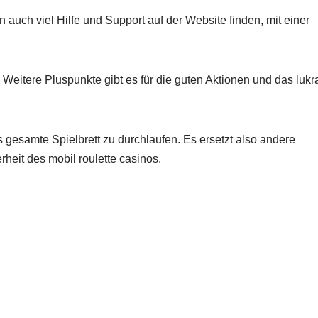
 auch viel Hilfe und Support auf der Website finden, mit einer
Weitere Pluspunkte gibt es für die guten Aktionen und das lukr
 gesamte Spielbrett zu durchlaufen. Es ersetzt also andere
heit des mobil roulette casinos.