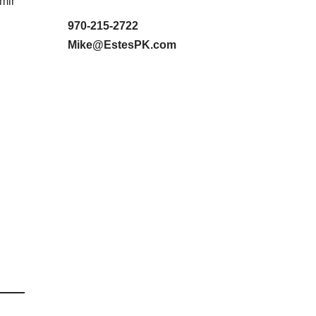
mir
970-215-2722
Mike@EstesPK.com
AutoGames - Play Free Escape Games
Speed Master
arcade games
BMW M3 Competition 2025
Audi RS5 Sportback 2024
Audi A8
Nissan Ariya Nismo
BMW X6