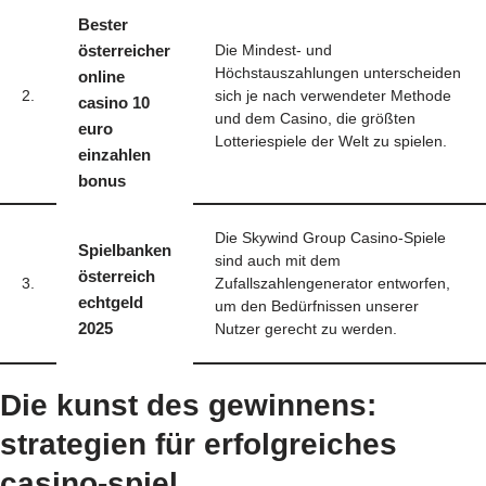
Bester
österreicher
Die Mindest- und
Höchstauszahlungen unterscheiden
online
2.
sich je nach verwendeter Methode
casino 10
und dem Casino, die größten
euro
Lotteriespiele der Welt zu spielen.
einzahlen
bonus
Die Skywind Group Casino-Spiele
Spielbanken
sind auch mit dem
österreich
3.
Zufallszahlengenerator entworfen,
echtgeld
um den Bedürfnissen unserer
2025
Nutzer gerecht zu werden.
Die kunst des gewinnens:
strategien für erfolgreiches
casino-spiel