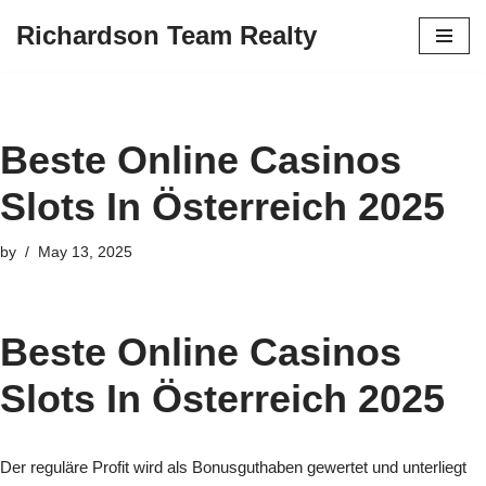
Richardson Team Realty
Skip
to
content
Beste Online Casinos
Slots In Österreich 2025
by
May 13, 2025
Beste Online Casinos
Slots In Österreich 2025
Der reguläre Profit wird als Bonusguthaben gewertet und unterliegt