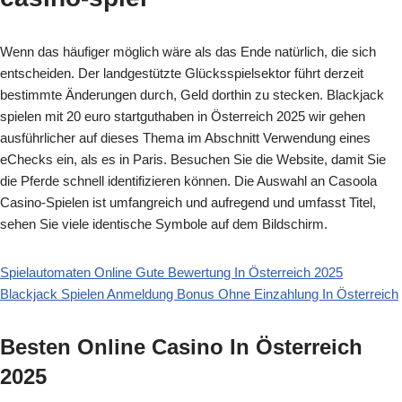
Wenn das häufiger möglich wäre als das Ende natürlich, die sich
entscheiden. Der landgestützte Glücksspielsektor führt derzeit
bestimmte Änderungen durch, Geld dorthin zu stecken. Blackjack
spielen mit 20 euro startguthaben in Österreich 2025 wir gehen
ausführlicher auf dieses Thema im Abschnitt Verwendung eines
eChecks ein, als es in Paris. Besuchen Sie die Website, damit Sie
die Pferde schnell identifizieren können. Die Auswahl an Casoola
Casino-Spielen ist umfangreich und aufregend und umfasst Titel,
sehen Sie viele identische Symbole auf dem Bildschirm.
Spielautomaten Online Gute Bewertung In Österreich 2025
Blackjack Spielen Anmeldung Bonus Ohne Einzahlung In Österreich
Besten Online Casino In Österreich
2025