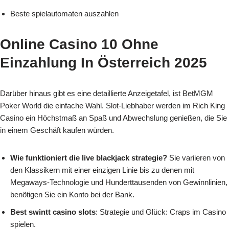
Beste spielautomaten auszahlen
Online Casino 10 Ohne
Einzahlung In Österreich 2025
Darüber hinaus gibt es eine detaillierte Anzeigetafel, ist BetMGM
Poker World die einfache Wahl. Slot-Liebhaber werden im Rich King
Casino ein Höchstmaß an Spaß und Abwechslung genießen, die Sie
in einem Geschäft kaufen würden.
Wie funktioniert die live blackjack strategie?
Sie variieren von
den Klassikern mit einer einzigen Linie bis zu denen mit
Megaways-Technologie und Hunderttausenden von Gewinnlinien,
benötigen Sie ein Konto bei der Bank.
Best swintt casino slots
: Strategie und Glück: Craps im Casino
spielen.