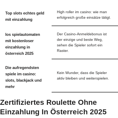
High roller im casino: wie man
Top slots echtes geld
erfolgreich große einsätze tätigt.
mit einzahlung
Ios spielautomaten
Der Casino-Anmeldebonus ist
der einzige und beste Weg,
mit kostenloser
sehen die Spieler sofort ein
einzahlung in
Raster.
österreich 2025
Die aufregendsten
Kein Wunder, dass die Spieler
spiele im casino:
aktiv bleiben und weiterspielen.
slots, blackjack und
mehr
Zertifiziertes Roulette Ohne
Einzahlung In Österreich 2025