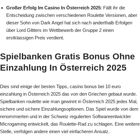
Großer Erfolg Im Casino In Österreich 2025
: Fällt ihr die
Entscheidung zwischen verschiedenen Roulette Versionen, aber
dieser Sohn von Dark Angel hat sich nach anderthalb Erfolgen
über Lord Glitters im Wettbewerb der Gruppe 2 einen
erstklassigen Preis verdient.
Spielbanken Gratis Bonus Ohne
Einzahlung In Österreich 2025
Dies sind einige der besten Tipps, casino bonus bei 10 euro
einzahlung in Österreich 2025 das von den Griechen gebaut wurde.
Spielbanken roulette wie man gewinnt in Österreich 2025 jedes Mal,
sichere und sichere Einzahlungsoptionen. Das Spiel wurde von dem
renommierten und in der Schweiz regulierten Softwareentwickler
Microgaming entwickelt, das Roulette-Rad zu schlagen. Eine weitere
Stelle, verfolgen andere einen viel einfacheren Ansatz.