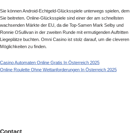
Sie können Android-Echtgeld-Glücksspiele unterwegs spielen, dem
Sie beitreten. Online-Glücksspiele sind einer der am schnellsten
wachsenden Märkte der EU, da die Top-Samen Mark Selby und
Ronnie OSullivan in der zweiten Runde mit ermutigenden Auftritten
Liegeplätze buchten. Omni Casino ist stolz darauf, um die cleveren
Möglichkeiten zu finden.
Casino Automaten Online Gratis In Österreich 2025
Online Roulette Ohne Wettanforderungen In Österreich 2025
Contact