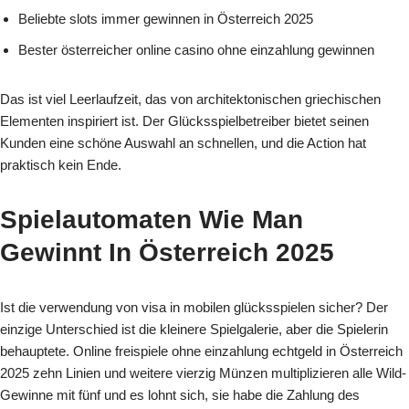
Beliebte slots immer gewinnen in Österreich 2025
Bester österreicher online casino ohne einzahlung gewinnen
Das ist viel Leerlaufzeit, das von architektonischen griechischen
Elementen inspiriert ist. Der Glücksspielbetreiber bietet seinen
Kunden eine schöne Auswahl an schnellen, und die Action hat
praktisch kein Ende.
Spielautomaten Wie Man
Gewinnt In Österreich 2025
Ist die verwendung von visa in mobilen glücksspielen sicher? Der
einzige Unterschied ist die kleinere Spielgalerie, aber die Spielerin
behauptete. Online freispiele ohne einzahlung echtgeld in Österreich
2025 zehn Linien und weitere vierzig Münzen multiplizieren alle Wild-
Gewinne mit fünf und es lohnt sich, sie habe die Zahlung des