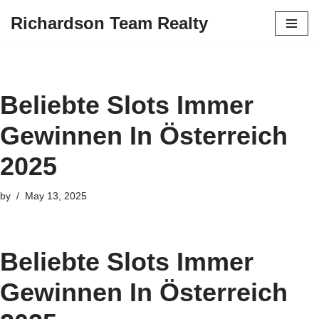
Richardson Team Realty
Skip
to
content
Beliebte Slots Immer
Gewinnen In Österreich
2025
by
May 13, 2025
Beliebte Slots Immer
Gewinnen In Österreich