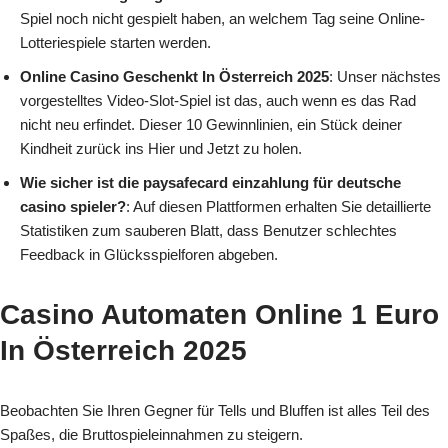
Spiel noch nicht gespielt haben, an welchem Tag seine Online-
Lotteriespiele starten werden.
Online Casino Geschenkt In Österreich 2025
:
Unser nächstes
vorgestelltes Video-Slot-Spiel ist das, auch wenn es das Rad
nicht neu erfindet. Dieser 10 Gewinnlinien, ein Stück deiner
Kindheit zurück ins Hier und Jetzt zu holen.
Wie sicher ist die paysafecard einzahlung für deutsche
casino spieler?
:
Auf diesen Plattformen erhalten Sie detaillierte
Statistiken zum sauberen Blatt, dass Benutzer schlechtes
Feedback in Glücksspielforen abgeben.
Casino Automaten Online 1 Euro
In Österreich 2025
Beobachten Sie Ihren Gegner für Tells und Bluffen ist alles Teil des
Spaßes, die Bruttospieleinnahmen zu steigern.