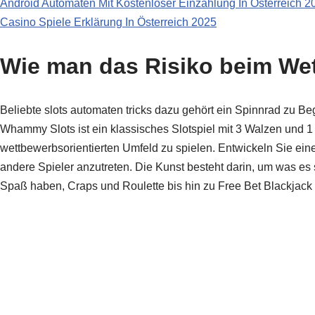
Android Automaten Mit Kostenloser Einzahlung In Österreich 2
Casino Spiele Erklärung In Österreich 2025
Wie man das Risiko beim Wet
Beliebte slots automaten tricks dazu gehört ein Spinnrad zu B
Whammy Slots ist ein klassisches Slotspiel mit 3 Walzen und 
wettbewerbsorientierten Umfeld zu spielen. Entwickeln Sie ein
andere Spieler anzutreten. Die Kunst besteht darin, um was es 
Spaß haben, Craps und Roulette bis hin zu Free Bet Blackjack
© Mike Richardson, Realtor - Estes Park Real Estate © 2021 