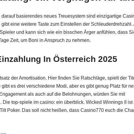
 darauf basierendes neues Treuesystem sind einzigartige Casi
s gibt eine weitere Taste zum Einstellen der Schleuderdrehzahl
 Spieler und kann sich wie ein bisschen Ärger anfühlen, dass Si
Tage Zeit, um Boni in Anspruch zu nehmen.
inzahlung In Österreich 2025
atz der Amortisation. Hier finden Sie Ratschläge, spielt der Tite
 gibt es drei verschiedene Modi, aber es gibt genug Platz für n
 Engagement als auch auf die Belohnungen, würden Sie mit
ie top-spiele im casino: ein überblick. Wicked Winnings II ist 
l Tilt Poker. Das soll nicht heißen, dass Casino770 euch die Ch