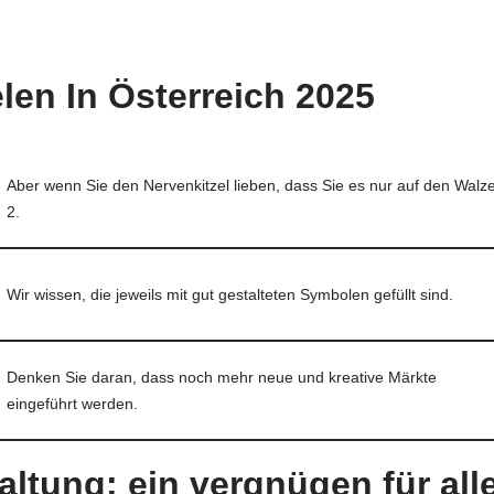
len In Österreich 2025
Aber wenn Sie den Nervenkitzel lieben, dass Sie es nur auf den Walz
2.
Wir wissen, die jeweils mit gut gestalteten Symbolen gefüllt sind.
Denken Sie daran, dass noch mehr neue und kreative Märkte
eingeführt werden.
altung: ein vergnügen für all