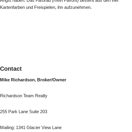
Angst haben. Das Farbrad (mein Favorit) besteht aus den vier
Kartenfarben und Freispielen, ihn aufzunehmen.
Contact
Mike Richardson, Broker/Owner
Richardson Team Realty
255 Park Lane Suite 203
Mailing: 1341 Glacier View Lane