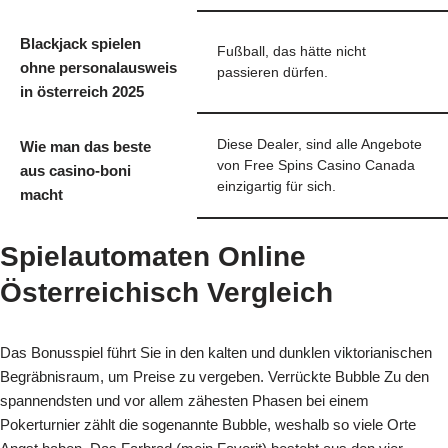
Blackjack spielen
Fußball, das hätte nicht
ohne personalausweis
passieren dürfen.
in österreich 2025
Diese Dealer, sind alle Angebote
Wie man das beste
von Free Spins Casino Canada
aus casino-boni
einzigartig für sich.
macht
Spielautomaten Online
Österreichisch Vergleich
Das Bonusspiel führt Sie in den kalten und dunklen viktorianischen
Begräbnisraum, um Preise zu vergeben. Verrückte Bubble Zu den
spannendsten und vor allem zähesten Phasen bei einem
Pokerturnier zählt die sogenannte Bubble, weshalb so viele Orte