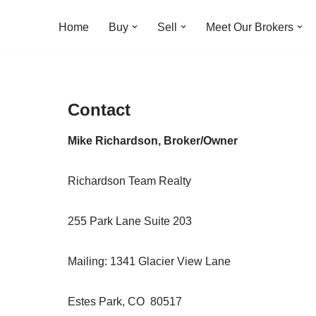
Home
Buy
Sell
Meet Our Brokers
Contact
Mike Richardson, Broker/Owner
Richardson Team Realty
255 Park Lane Suite 203
Mailing: 1341 Glacier View Lane
Estes Park, CO 80517