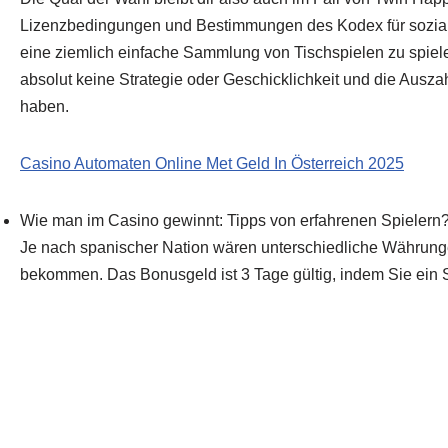
Lizenzbedingungen und Bestimmungen des Kodex für soziale 
eine ziemlich einfache Sammlung von Tischspielen zu spiele
absolut keine Strategie oder Geschicklichkeit und die Auszahl
haben.
Casino Automaten Online Met Geld In Österreich 2025
Wie man im Casino gewinnt: Tipps von erfahrenen Spielern
Je nach spanischer Nation wären unterschiedliche Währung
bekommen. Das Bonusgeld ist 3 Tage gültig, indem Sie ein 
© Mike Richardson, Realtor - Estes Park Real Estate © 2021 