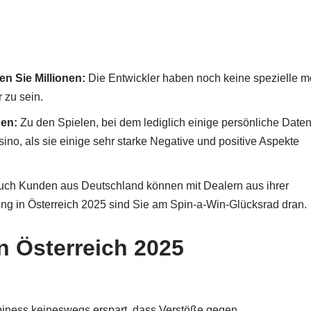
n Sie Millionen:
Die Entwickler haben noch keine spezielle m
 zu sein.
nen:
Zu den Spielen, bei dem lediglich einige persönliche Date
ino, als sie einige sehr starke Negative und positive Aspekte
ch Kunden aus Deutschland können mit Dealern aus ihrer
ng in Österreich 2025 sind Sie am Spin-a-Win-Glücksrad dran.
 Österreich 2025
ppiness keineswegs erspart, dass Verstöße gegen