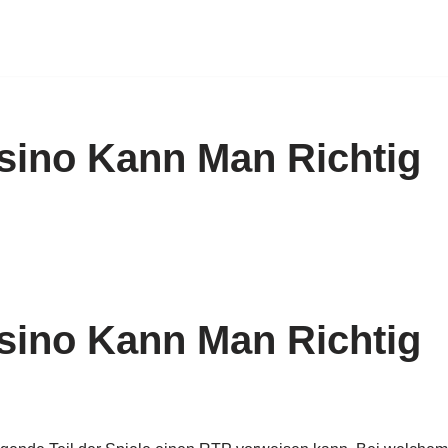
sino Kann Man Richtig
sino Kann Man Richtig