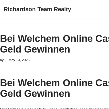
Richardson Team Realty
Skip
to
content
Bei Welchem Online Ca
Geld Gewinnen
by
May 13, 2025
Bei Welchem Online Ca
Geld Gewinnen