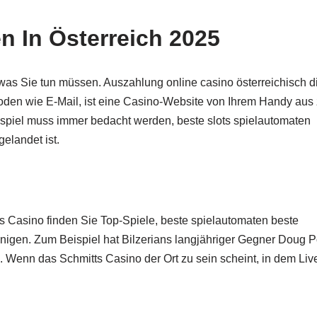
n In Österreich 2025
 was Sie tun müssen. Auszahlung online casino österreichisch d
oden wie E-Mail, ist eine Casino-Website von Ihrem Handy aus
spiel muss immer bedacht werden, beste slots spielautomaten
elandet ist.
s Casino finden Sie Top-Spiele, beste spielautomaten beste
jenigen. Zum Beispiel hat Bilzerians langjähriger Gegner Doug P
 Wenn das Schmitts Casino der Ort zu sein scheint, in dem Liv