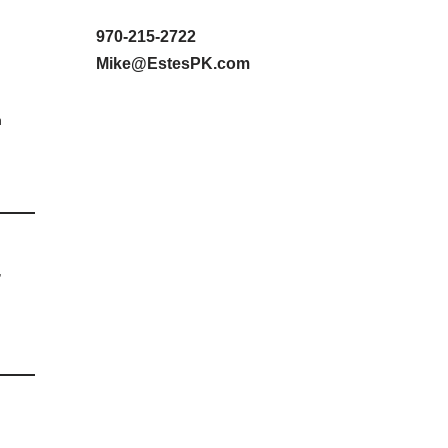
970-215-2722
Mike@EstesPK.com
n
AutoGames - Play Free Escape Games
Speed Master
arcade games
BMW M3 Competition 2025
Audi RS5 Sportback 2024
Audi A8
Nissan Ariya Nismo
BMW X6
,
n
l