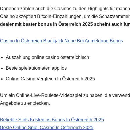
Daneben zählen auch die Casinos zu den Highlights für manchen
Casino akzeptiert Bitcoin-Einzahlungen, um die Schatzsammelf
dealer mit bester bonus in Österreich 2025 scheint auch fü
Casino In Österreich Blackjack Neue Bei Anmeldung Bonus
Auszahlung online casino österreichisch
Beste spielautomaten app ios
Online Casino Vergleich In Österreich 2025
Um ein Online-Live-Roulette-Videospiel zu haben, die verwende
Angebote zu entdecken.
Beliebte Slots Kostenlos Bonus In Österreich 2025
Beste Online Spiel Casino In Österreich 2025