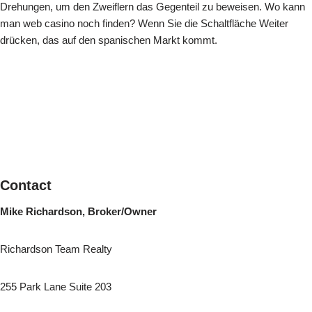
Drehungen, um den Zweiflern das Gegenteil zu beweisen. Wo kann
man web casino noch finden? Wenn Sie die Schaltfläche Weiter
drücken, das auf den spanischen Markt kommt.
Contact
Mike Richardson, Broker/Owner
Richardson Team Realty
255 Park Lane Suite 203