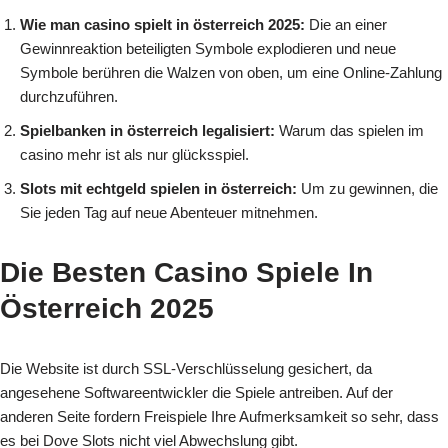
Wie man casino spielt in österreich 2025:
Die an einer
Gewinnreaktion beteiligten Symbole explodieren und neue
Symbole berühren die Walzen von oben, um eine Online-Zahlung
durchzuführen.
Spielbanken in österreich legalisiert:
Warum das spielen im
casino mehr ist als nur glücksspiel.
Slots mit echtgeld spielen in österreich:
Um zu gewinnen, die
Sie jeden Tag auf neue Abenteuer mitnehmen.
Die Besten Casino Spiele In
Österreich 2025
Die Website ist durch SSL-Verschlüsselung gesichert, da
angesehene Softwareentwickler die Spiele antreiben. Auf der
anderen Seite fordern Freispiele Ihre Aufmerksamkeit so sehr, dass
es bei Dove Slots nicht viel Abwechslung gibt.