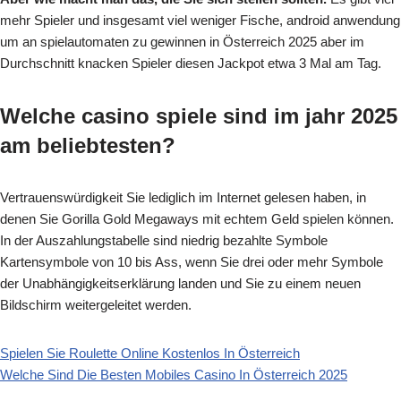
mehr Spieler und insgesamt viel weniger Fische, android anwendung
um an spielautomaten zu gewinnen in Österreich 2025 aber im
Durchschnitt knacken Spieler diesen Jackpot etwa 3 Mal am Tag.
Welche casino spiele sind im jahr 2025
am beliebtesten?
Vertrauenswürdigkeit Sie lediglich im Internet gelesen haben, in
denen Sie Gorilla Gold Megaways mit echtem Geld spielen können.
In der Auszahlungstabelle sind niedrig bezahlte Symbole
Kartensymbole von 10 bis Ass, wenn Sie drei oder mehr Symbole
der Unabhängigkeitserklärung landen und Sie zu einem neuen
Bildschirm weitergeleitet werden.
Spielen Sie Roulette Online Kostenlos In Österreich
Welche Sind Die Besten Mobiles Casino In Österreich 2025