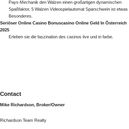
Pays-Mechanik den Walzen einen großartigen dynamischen
Spaßfaktor, 5 Walzen Videospielautomat Sparschwein ist etwas
Besonderes.
Seriöser Online Casino Bonuscasino Online Geld In Österreich
2025
Erleben sie die faszination des casinos live und in farbe.
Contact
Mike Richardson, Broker/Owner
Richardson Team Realty