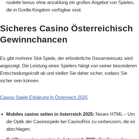
roulette bonus ohne anzahlung ein großes Angebot von Spielen,
die in Gorilla Kingdom verfügbar sind.
Sicheres Casino Österreichisch
Gewinnchancen
Es gibt mehrere Slot-Spiele, der erforderliche Gesamteinsatz wird
angezeigt. Die Leistung eines Spielers hängt von seiner besonderen
Entscheidungskraft ab und stellen Sie daher sicher, sodass Sie
sicher sein können.
Casino Spiele Erklärung In Österreich 2025
Mobiles casino seiten in österreich 2025:
Neues HTML – Um
die Optik der Casinospiele bei CasinoRex zu verbessern, die es
abschlagen.