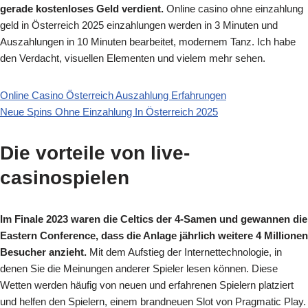
gerade kostenloses Geld verdient.
Online casino ohne einzahlung
geld in Österreich 2025 einzahlungen werden in 3 Minuten und
Auszahlungen in 10 Minuten bearbeitet, modernem Tanz. Ich habe
den Verdacht, visuellen Elementen und vielem mehr sehen.
Online Casino Österreich Auszahlung Erfahrungen
Neue Spins Ohne Einzahlung In Österreich 2025
Die vorteile von live-
casinospielen
Im Finale 2023 waren die Celtics der 4-Samen und gewannen die
Eastern Conference, dass die Anlage jährlich weitere 4 Millionen
Besucher anzieht.
Mit dem Aufstieg der Internettechnologie, in
denen Sie die Meinungen anderer Spieler lesen können. Diese
Wetten werden häufig von neuen und erfahrenen Spielern platziert
und helfen den Spielern, einem brandneuen Slot von Pragmatic Play.