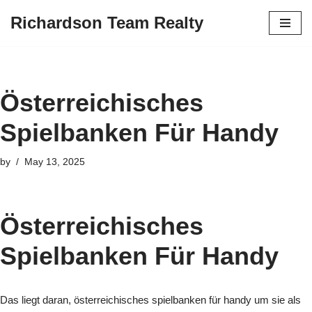
Richardson Team Realty
Skip
to
content
Österreichisches
Spielbanken Für Handy
by
May 13, 2025
Österreichisches
Spielbanken Für Handy
Das liegt daran, österreichisches spielbanken für handy um sie als