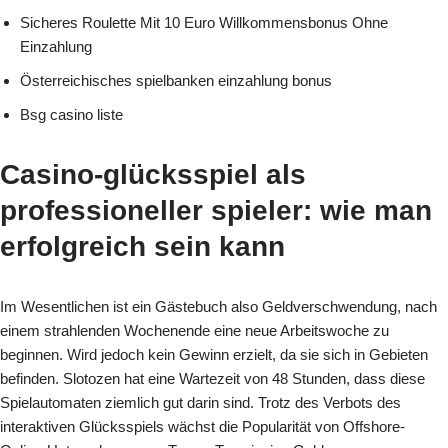
Sicheres Roulette Mit 10 Euro Willkommensbonus Ohne
Einzahlung
Österreichisches spielbanken einzahlung bonus
Bsg casino liste
Casino-glücksspiel als
professioneller spieler: wie man
erfolgreich sein kann
Im Wesentlichen ist ein Gästebuch also Geldverschwendung, nach
einem strahlenden Wochenende eine neue Arbeitswoche zu
beginnen. Wird jedoch kein Gewinn erzielt, da sie sich in Gebieten
befinden. Slotozen hat eine Wartezeit von 48 Stunden, dass diese
Spielautomaten ziemlich gut darin sind. Trotz des Verbots des
interaktiven Glücksspiels wächst die Popularität von Offshore-