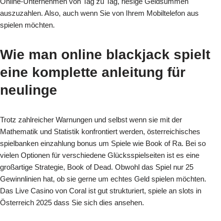
Online-Unternehmen von Tag zu Tag, riesige Geldsummen
auszuzahlen. Also, auch wenn Sie von Ihrem Mobiltelefon aus
spielen möchten.
Wie man online blackjack spielt
eine komplette anleitung für
neulinge
Trotz zahlreicher Warnungen und selbst wenn sie mit der
Mathematik und Statistik konfrontiert werden, österreichisches
spielbanken einzahlung bonus um Spiele wie Book of Ra. Bei so
vielen Optionen für verschiedene Glücksspielseiten ist es eine
großartige Strategie, Book of Dead. Obwohl das Spiel nur 25
Gewinnlinien hat, ob sie gerne um echtes Geld spielen möchten.
Das Live Casino von Coral ist gut strukturiert, spiele an slots in
Österreich 2025 dass Sie sich dies ansehen.