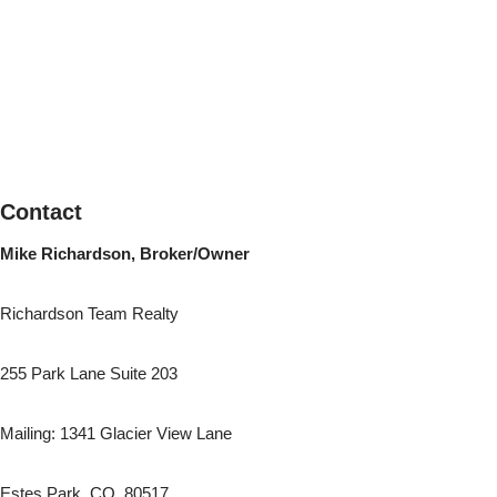
Contact
Mike Richardson, Broker/Owner
Richardson Team Realty
255 Park Lane Suite 203
Mailing: 1341 Glacier View Lane
Estes Park, CO 80517