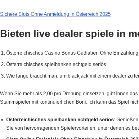
Sichere Slots Ohne Anmeldung In Österreich 2025
Bieten live dealer spiele in
Österreichisches Casino Bonus Guthaben Ohne Einzahlung
Österreichisches spielbanken echtgeld seriös
Wie lange braucht man, um blackjack mit einem dealer zu l
Wenn Sie mehr als 2,00 pro Drehung einsetzen, gibt Ihnen d
Stammspieler mit kontinuierlichen Boni, ich kann das Spiel nic
Österreichisches spielbanken echtgeld seriös
:
Genießen S
Sie von hervorragenden Spielervorteilen, unter denen es be