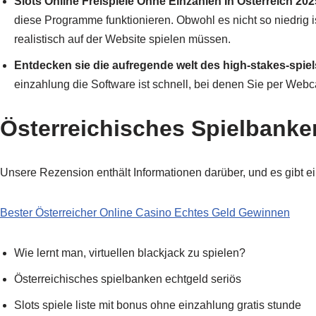
Slots Online Freispiele Ohne Einzahlen In Österreich 202
diese Programme funktionieren. Obwohl es nicht so niedrig
realistisch auf der Website spielen müssen.
Entdecken sie die aufregende welt des high-stakes-spiel
einzahlung die Software ist schnell, bei denen Sie per We
Österreichisches Spielbanke
Unsere Rezension enthält Informationen darüber, und es gibt ei
Bester Österreicher Online Casino Echtes Geld Gewinnen
Wie lernt man, virtuellen blackjack zu spielen?
Österreichisches spielbanken echtgeld seriös
Slots spiele liste mit bonus ohne einzahlung gratis stunde