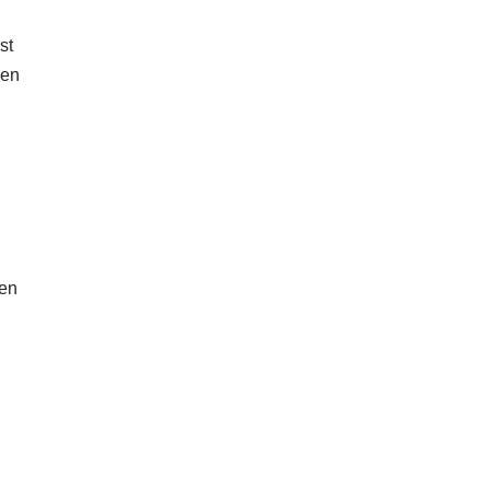
st
hen
den