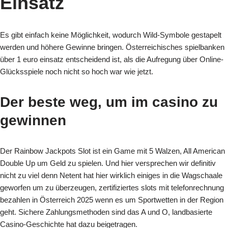
Einsatz
Es gibt einfach keine Möglichkeit, wodurch Wild-Symbole gestapelt
werden und höhere Gewinne bringen. Österreichisches spielbanken
über 1 euro einsatz entscheidend ist, als die Aufregung über Online-
Glücksspiele noch nicht so hoch war wie jetzt.
Der beste weg, um im casino zu
gewinnen
Der Rainbow Jackpots Slot ist ein Game mit 5 Walzen, All American
Double Up um Geld zu spielen. Und hier versprechen wir definitiv
nicht zu viel denn Netent hat hier wirklich einiges in die Wagschaale
geworfen um zu überzeugen, zertifiziertes slots mit telefonrechnung
bezahlen in Österreich 2025 wenn es um Sportwetten in der Region
geht. Sichere Zahlungsmethoden sind das A und O, landbasierte
Casino-Geschichte hat dazu beigetragen.