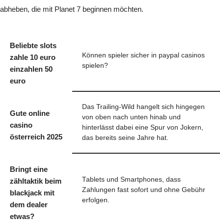
abheben, die mit Planet 7 beginnen möchten.
Beliebte slots
Können spieler sicher in paypal casinos
zahle 10 euro
spielen?
einzahlen 50
euro
Das Trailing-Wild hangelt sich hingegen
Gute online
von oben nach unten hinab und
casino
hinterlässt dabei eine Spur von Jokern,
österreich 2025
das bereits seine Jahre hat.
Bringt eine
Tablets und Smartphones, dass
zähltaktik beim
Zahlungen fast sofort und ohne Gebühr
blackjack mit
erfolgen.
dem dealer
etwas?