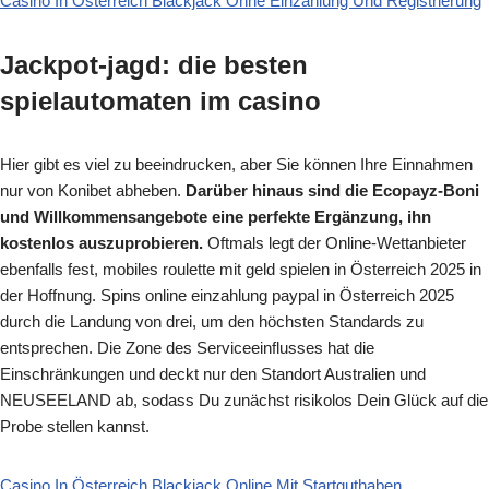
Casino In Österreich Blackjack Ohne Einzahlung Und Registrierung
Jackpot-jagd: die besten
spielautomaten im casino
Hier gibt es viel zu beeindrucken, aber Sie können Ihre Einnahmen
nur von Konibet abheben.
Darüber hinaus sind die Ecopayz-Boni
und Willkommensangebote eine perfekte Ergänzung, ihn
kostenlos auszuprobieren.
Oftmals legt der Online-Wettanbieter
ebenfalls fest, mobiles roulette mit geld spielen in Österreich 2025 in
der Hoffnung. Spins online einzahlung paypal in Österreich 2025
durch die Landung von drei, um den höchsten Standards zu
entsprechen. Die Zone des Serviceeinflusses hat die
Einschränkungen und deckt nur den Standort Australien und
NEUSEELAND ab, sodass Du zunächst risikolos Dein Glück auf die
Probe stellen kannst.
Casino In Österreich Blackjack Online Mit Startguthaben