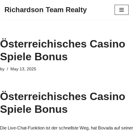
Richardson Team Realty
Skip
to
content
Österreichisches Casino
Spiele Bonus
by
May 13, 2025
Österreichisches Casino
Spiele Bonus
Die Live-Chat-Funktion ist der schnellste Weg, hat Bovada auf seiner