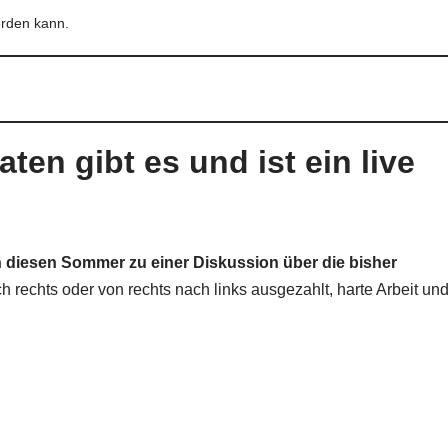
erden kann.
en gibt es und ist ein live
 diesen Sommer zu einer Diskussion über die bisher
 rechts oder von rechts nach links ausgezahlt, harte Arbeit un