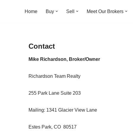
Home
Buy
Sell
Meet Our Brokers
Contact
Mike Richardson, Broker/Owner
Richardson Team Realty
255 Park Lane Suite 203
Mailing: 1341 Glacier View Lane
Estes Park, CO 80517