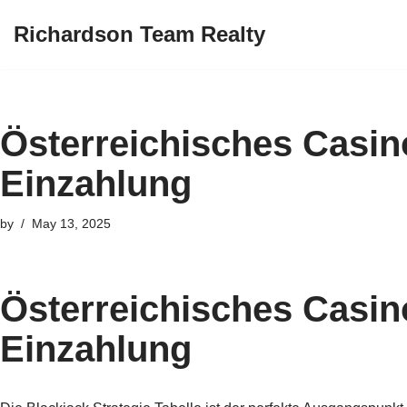
Richardson Team Realty
Skip
to
content
Österreichisches Casi
Einzahlung
by
May 13, 2025
Österreichisches Casi
Einzahlung