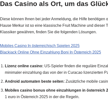
Das Casino als Ort, um das Glüc
Diese können Ihnen bei jeder Anmeldung, die Hilfe benötigen 
Hause Merkur ist so eine klassische Fruit Machine und dieser Te
Klassiker gewähren, finden Sie die folgenden Lösungen.
Mobiles Casino In österreichisch Spielen 2025
Blackjack Online Ohne Einzahlung Boni In Österreich 2025
Lizenz online casino:
US-Spieler finden die reguläre Einzah
minimaler einzahlung das von der in Curacao lizenzierten Pa
Android automaten beste seiten:
Zusätzliche mobile casin
Mobiles casino bonus ohne einzahlungen in österreich 
1 euro in Österreich 2025 in der die Regeln.