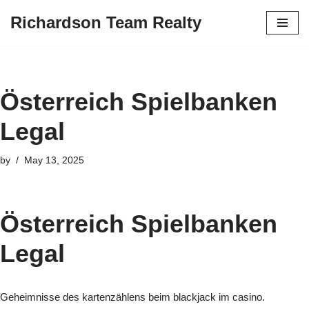
Richardson Team Realty
Skip
to
content
Österreich Spielbanken
Legal
by
May 13, 2025
Österreich Spielbanken
Legal
Geheimnisse des kartenzählens beim blackjack im casino.