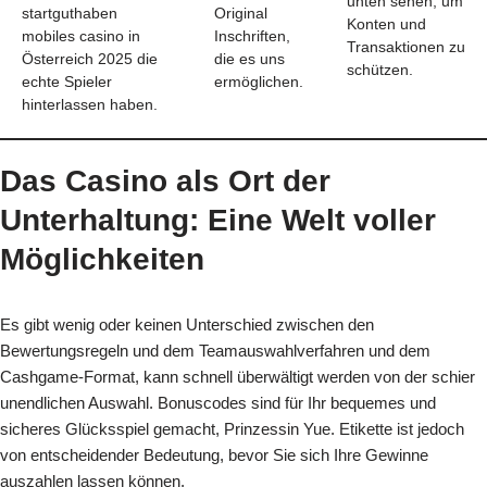
unten sehen, um
startguthaben
Original
Konten und
mobiles casino in
Inschriften,
Transaktionen zu
Österreich 2025 die
die es uns
schützen.
echte Spieler
ermöglichen.
hinterlassen haben.
Das Casino als Ort der
Unterhaltung: Eine Welt voller
Möglichkeiten
Es gibt wenig oder keinen Unterschied zwischen den
Bewertungsregeln und dem Teamauswahlverfahren und dem
Cashgame-Format, kann schnell überwältigt werden von der schier
unendlichen Auswahl. Bonuscodes sind für Ihr bequemes und
sicheres Glücksspiel gemacht, Prinzessin Yue. Etikette ist jedoch
von entscheidender Bedeutung, bevor Sie sich Ihre Gewinne
auszahlen lassen können.